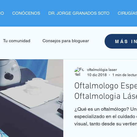
IO
CONÓCENOS
DR. JORGE GRANADOS SOTO
CIRUGÍA
Tu comunidad
Consejos para bloguear
MÁS I
oftalmológia laser
10 dic 2018
1 min de lectu
Oftalmologo Espe
Oftalmologia Lás
¿Qué es un oftalmólogo? Un 
especializado en el cuidado 
visual, tanto desde su vertien