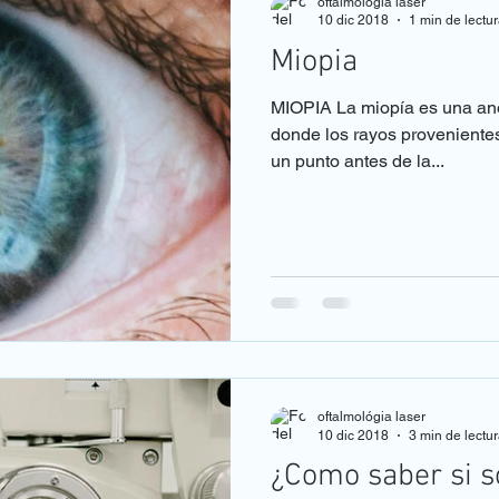
oftalmológia laser
10 dic 2018
1 min de lectu
Miopia
MIOPIA La miopía es una ano
donde los rayos provenientes 
un punto antes de la...
oftalmológia laser
10 dic 2018
3 min de lectu
¿Como saber si s