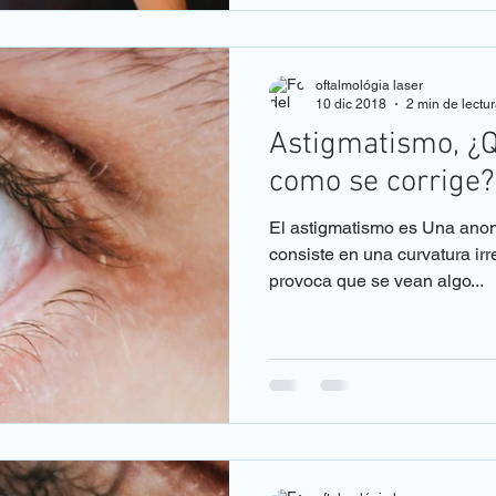
oftalmológia laser
10 dic 2018
2 min de lectu
Astigmatismo, ¿Q
como se corrige?
El astigmatismo es Una anomalía o defecto del ojo que
consiste en una curvatura irr
provoca que se vean algo...