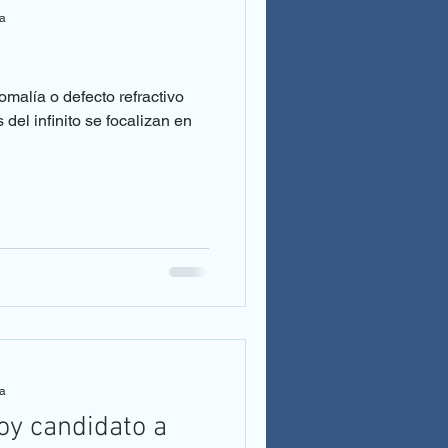
ra
malía o defecto refractivo
del infinito se focalizan en
ra
oy candidato a