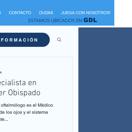
S
CONTACTO
DUDAS
JUEGA CON NOSOTROS!
GDL
ESTAMOS UBICADOS EN
NFORMACIÓN
ra
cialista en
er Obispado
oftalmólogo es el Médico
de los ojos y el sistema
te...