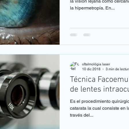
la visión lejana como cerca
la hipermetropía. En...
oftalmológia laser
10 dic 2018
3 min de lectu
Técnica Facoemuls
de lentes intraoc
Es el procedimiento quirúrgic
catarata la cual consiste en l
través del...