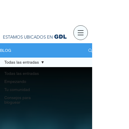
GDL
ESTAMOS UBICADOS EN
BLOG
Todas las entradas
Todas las entradas
Empezando
Tu comunidad
Consejos para
bloguear