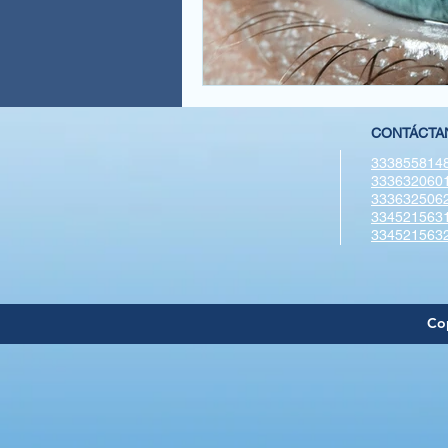
CONTÁCTA
333855814
333632060
333632506
334521563
334521563
Cop