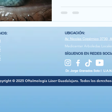
UBICACIÓN:
NOS:
Av. Nicolás Copérnico 3730, 
8
1
Medicenter Arboledas Locales
2
SÍGUENOS EN REDES SOCI
1
2
yright © 2025 Oftalmología Láser Guadalajara. Todos los derechos