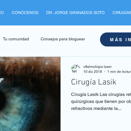
IO
CONÓCENOS
DR. JORGE GRANADOS SOTO
CIRUGÍA
Tu comunidad
Consejos para bloguear
MÁS I
oftalmológia laser
10 dic 2018
1 min de lectu
Cirugía Lasik
Cirugía Lasik Las cirugías re
quirúrgicas que tienen por obj
refractivos mediante la...