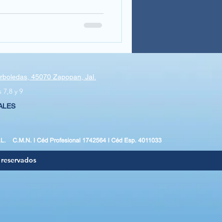
Arboledas, 45070 Zapopan, Jal.
 7,8 y 9
ALES
 reservados